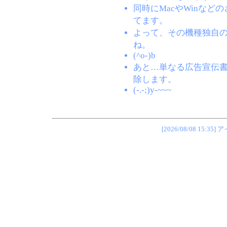
同時にMacやWinな
てます。
よって、その機種独自
ね。
(^o-)b
あと…単なる広告宣伝
除します。
(-.-;)y-~~~
[2026/08/08 1