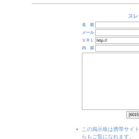
スレ
名 前
メール
ＵＲＬ
内 容
この掲示板は携帯サイト(EZW
らもご覧になれます。