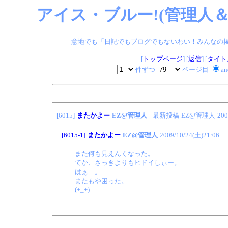
アイス・ブルー!(管理人＆
意地でも「日記でもブログでもないわい！みんなの掲示板
[
トップページ
] [
返信
] [
タイト
件ずつ
ページ目
a
[6015]
またかよー
EZ@管理人
- 最新投稿
EZ@管理人
200
[6015-1]
またかよー
EZ@管理人
2009/10/24(土)21:06
また何も見えんくなった。
てか、さっきよりもヒドイしぃー。
はぁ…。
またもや困った。
(+_+)