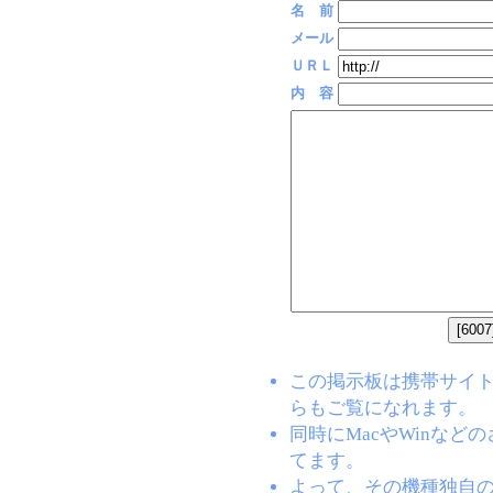
名 前
メール
ＵＲＬ
内 容
この掲示板は携帯サイト(EZW
らもご覧になれます。
同時にMacやWinな
てます。
よって、その機種独自