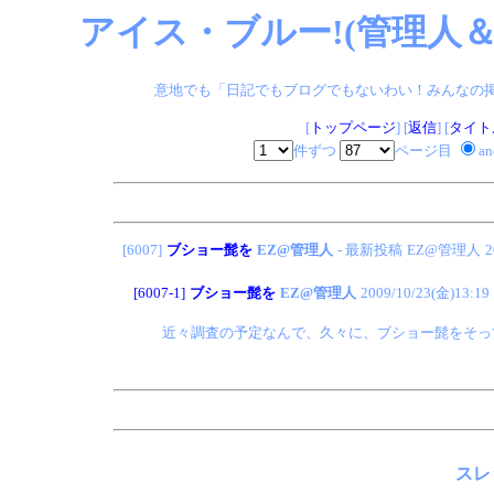
アイス・ブルー!(管理人＆
意地でも「日記でもブログでもないわい！みんなの掲示板
[
トップページ
] [
返信
] [
タイト
件ずつ
ページ目
a
[6007]
ブショー髭を
EZ@管理人
- 最新投稿
EZ@管理人
2
[6007-1]
ブショー髭を
EZ@管理人
2009/10/23(金)13:19
近々調査の予定なんで、久々に、ブショー髭をそっ
スレ