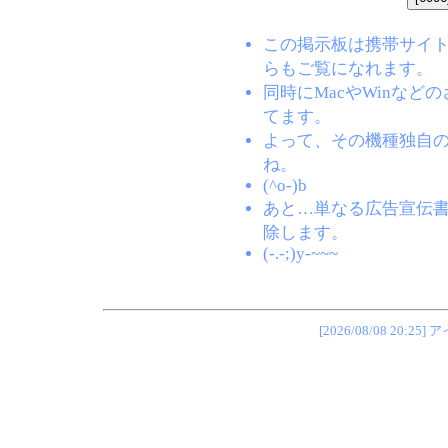
この掲示板は携帯サイト(EZW
らもご覧になれます。
同時にMacやWinな
てます。
よって、その機種独自
ね。
(^o-)b
あと…単なる広告宣伝
除します。
(-.-;)y-~~~
[2026/08/08 2