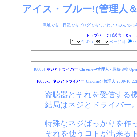
アイス・ブルー!(管理人＆
意地でも「日記でもブログでもないわい！みんなの掲示板
[
トップページ
] [
返信
] [
タイト
件ずつ
ページ目
a
[6006]
ネジとドライバー
Chrome@管理人
- 最新投稿
Op
[6006-1]
ネジとドライバー
Chrome@管理人
2009/10/22
盗聴器とそれを受信する
結局はネジとドライバー
特殊なネジばっかりを作
それを使うコトが出来る