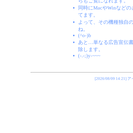
らもご覧になれます。
同時にMacやWinな
てます。
よって、その機種独自
ね。
(^o-)b
あと…単なる広告宣伝
除します。
(-.-;)y-~~~
[2026/08/09 1