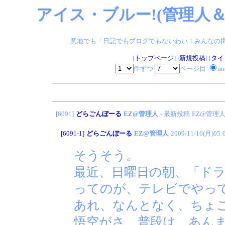
アイス・ブルー!(管理人＆
意地でも「日記でもブログでもないわい！みんなの掲示板
[
トップページ
] [
新規投稿
] [
タイ
件ずつ
ページ目
a
[6091]
どらごんぼーる
EZ@管理人
- 最新投稿
EZ@管理
[6091-1]
どらごんぼーる
EZ@管理人
2009/11/16(月)05:
そうそう。
最近、日曜日の朝、「ド
ってのが、テレビでやっ
あれ、なんとなく、ちょ
悟空がさ、普段は、あん