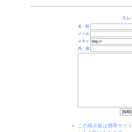
スレ
名 前
メール
ＵＲＬ
内 容
この掲示板は携帯サイト(EZW