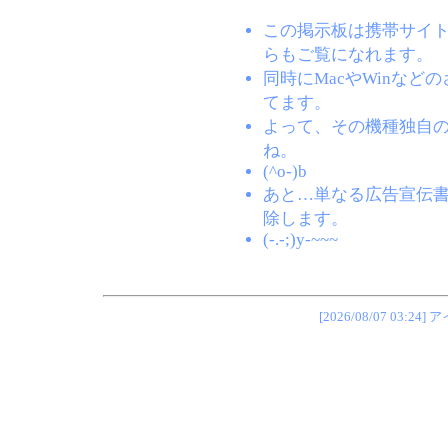
この掲示板は携帯サイト(EZW
らもご覧になれます。
同時にMacやWinな
てます。
よって、その機種独自
ね。
(^o-)b
あと…単なる広告宣伝
除します。
(-.-;)y-~~~
[2026/08/07 0