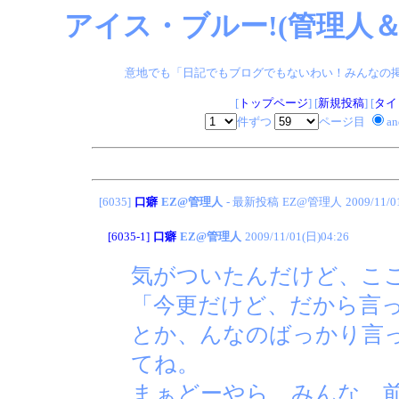
アイス・ブルー!(管理人＆
意地でも「日記でもブログでもないわい！みんなの掲示板
[
トップページ
] [
新規投稿
] [
タイ
件ずつ
ページ目
a
[6035]
口癖
EZ@管理人
- 最新投稿
EZ@管理人
2009/11/0
[6035-1]
口癖
EZ@管理人
2009/11/01(日)04:26
気がついたんだけど、こ
「今更だけど、だから言
とか、んなのばっかり言
てね。
まぁどーやら、みんな、