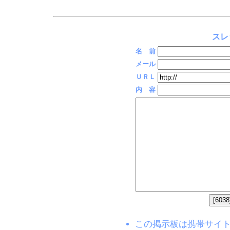
スレ
名 前
メール
ＵＲＬ
内 容
この掲示板は携帯サイト(EZW