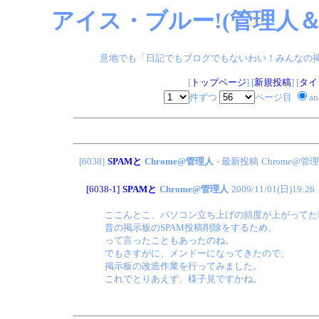
アイス・ブルー!(管理人＆
意地でも「日記でもブログでもないわい！みんなの掲示板
[
トップページ
] [
新規投稿
] [
タイ
件ずつ
ページ目
a
[6038]
SPAMと
Chrome@管理人
- 最新投稿
Chrome@管
[6038-1]
SPAMと
Chrome@管理人
2009/11/01(日)19:26
ここんとこ、パソコン立ち上げの頻度が上がってた
昔の掲示板のSPAM投稿削除をするため。
って言ったこともあったのね。
でもさすがに、メンドーになってきたので、
掲示板の改造作業を行ってみました。
これでとりあえず、様子見ですかね。