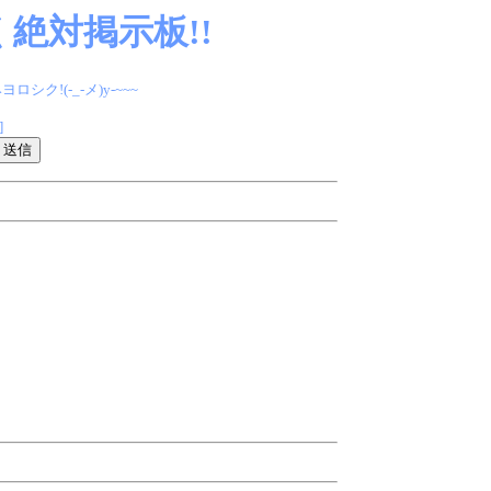
絶対掲示板!!
(-_-メ)y-~~~
]