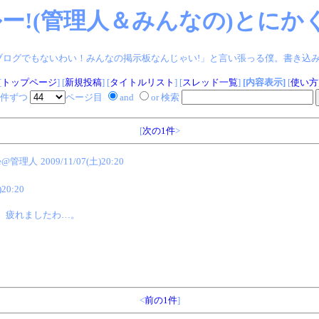
ー!(管理人＆みんなの)とにかく
ログでもないわい！みんなの掲示板なんじゃい!」と言い張っる僕。書き込みヨロシク!
[
トップページ
] [
新規投稿
] [
タイトルリスト
] [
スレッド一覧
]
[内容表示]
[
使い方
件ずつ
ページ目
and
or 検索
[
次の1件
>
me@管理人
2009/11/07(土)20:20
)20:20
、疲れましたわ…。
<
前の1件
]