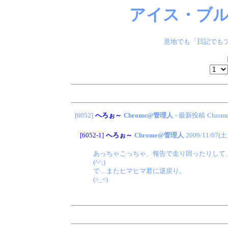
アイス・ブル
意地でも「日記でもブ
[6052]
へろぉ～
Chrome@管理人
- 最新投稿
Chro
[6052-1]
へろぉ～
Chrome@管理人
2009/11/07(土
あっちゃこっちゃ、報告で走り回ったりして
(^^;)
で…またヒマヒマ君に逆戻り。
(>_<)