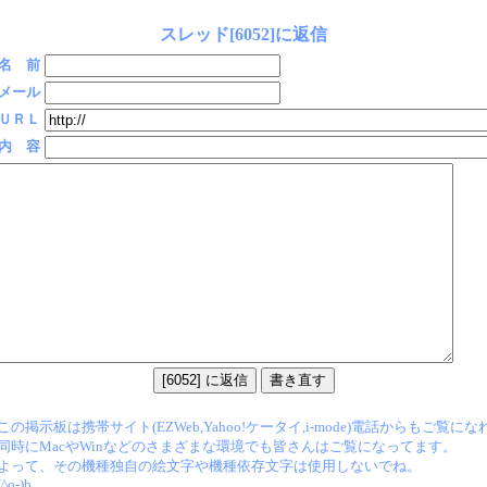
スレッド[6052]に返信
名 前
メール
ＵＲＬ
内 容
この掲示板は携帯サイト(EZWeb,Yahoo!ケータイ,i-mode)電話からもご覧に
同時にMacやWinなどのさまざまな環境でも皆さんはご覧になってます。
よって、その機種独自の絵文字や機種依存文字は使用しないでね。
(^o-)b