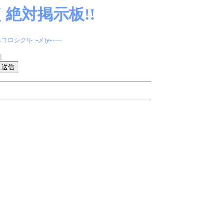
絶対掲示板!!
(-_-メ)y-~~~
]