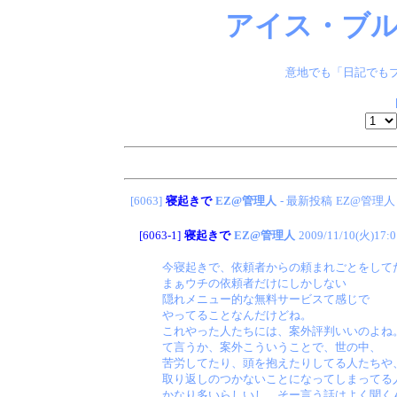
アイス・ブル
意地でも「日記でもブ
[6063]
寝起きで
EZ@管理人
- 最新投稿
EZ@管理人
[6063-1]
寝起きで
EZ@管理人
2009/11/10(火)17:0
今寝起きで、依頼者からの頼まれごとをして
まぁウチの依頼者だけにしかしない
隠れメニュー的な無料サービスて感じで
やってることなんだけどね。
これやった人たちには、案外評判いいのよね
て言うか、案外こういうことで、世の中、
苦労してたり、頭を抱えたりしてる人たちや
取り返しのつかないことになってしまってる
かなり多いらしいし、そー言う話はよく聞く