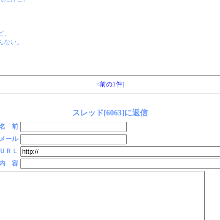
ど、
んない。
<
前の1件
]
スレッド[6063]に返信
名 前
メール
ＵＲＬ
内 容