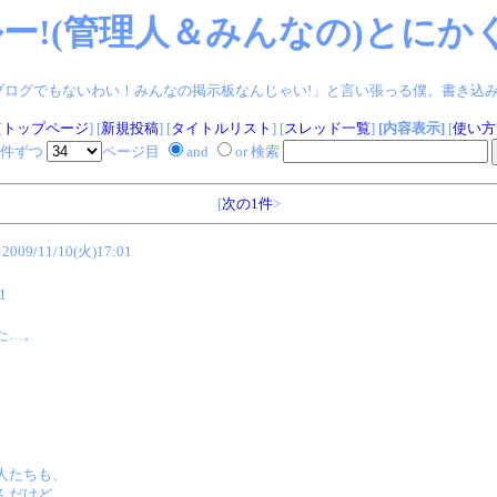
ー!(管理人＆みんなの)とにかく
ログでもないわい！みんなの掲示板なんじゃい!」と言い張っる僕。書き込みヨロシク!
[
トップページ
] [
新規投稿
] [
タイトルリスト
] [
スレッド一覧
]
[内容表示]
[
使い方
件ずつ
ページ目
and
or 検索
[
次の1件
>
2009/11/10(火)17:01
1
た…。
。
、
人たちも、
んだけど。