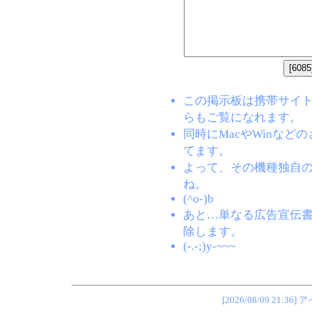
この掲示板は携帯サイト(EZW
らもご覧になれます。
同時にMacやWinな
てます。
よって、その機種独自
ね。
(^o-)b
あと…単なる広告宣伝
除します。
(-.-;)y-~~~
[2026/08/09 2