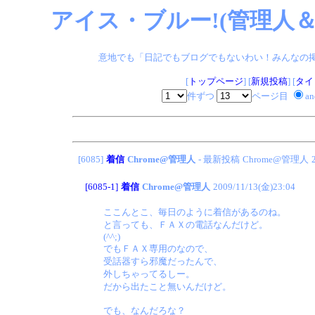
アイス・ブルー!(管理人＆
意地でも「日記でもブログでもないわい！みんなの掲示板
[
トップページ
] [
新規投稿
] [
タイ
件ずつ
ページ目
a
[6085]
着信
Chrome@管理人
- 最新投稿
Chrome@管理人
[6085-1]
着信
Chrome@管理人
2009/11/13(金)23:04
ここんとこ、毎日のように着信があるのね。
と言っても、ＦＡＸの電話なんだけど。
(^^;)
でもＦＡＸ専用のなので、
受話器すら邪魔だったんで、
外しちゃってるしー。
だから出たこと無いんだけど。
でも、なんだろな？