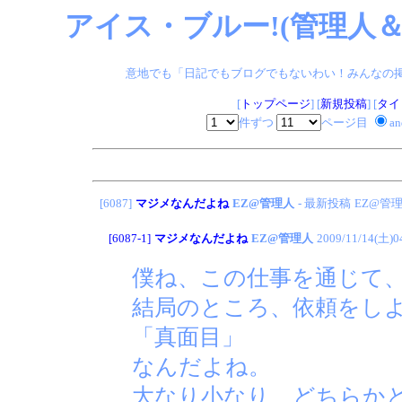
アイス・ブルー!(管理人＆
意地でも「日記でもブログでもないわい！みんなの掲示板
[
トップページ
] [
新規投稿
] [
タイ
件ずつ
ページ目
a
[6087]
マジメなんだよね
EZ@管理人
- 最新投稿
EZ@管
[6087-1]
マジメなんだよね
EZ@管理人
2009/11/14(土)0
僕ね、この仕事を通じて
結局のところ、依頼をし
「真面目」
なんだよね。
大なり小なり、どちらか