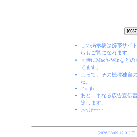
この掲示板は携帯サイト(EZW
らもご覧になれます。
同時にMacやWinな
てます。
よって、その機種独自
ね。
(^o-)b
あと…単なる広告宣伝
除します。
(-.-;)y-~~~
[2026/08/09 1