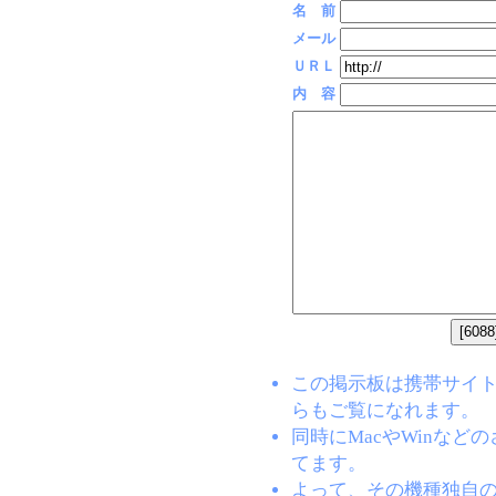
名 前
メール
ＵＲＬ
内 容
この掲示板は携帯サイト(EZW
らもご覧になれます。
同時にMacやWinな
てます。
よって、その機種独自