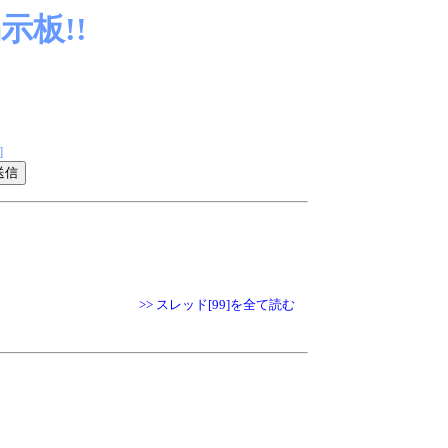
板!!
]
>> スレッド[99]を全て読む