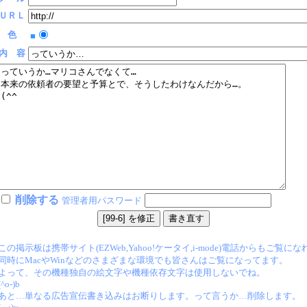
ＵＲＬ
色
■
内 容
削除する
管理者用パスワード
この掲示板は携帯サイト(EZWeb,Yahoo!ケータイ,i-mode)電話からもご覧に
同時にMacやWinなどのさまざまな環境でも皆さんはご覧になってます。
よって、その機種独自の絵文字や機種依存文字は使用しないでね。
(^o-)b
あと…単なる広告宣伝書き込みはお断りします。って言うか…削除します。