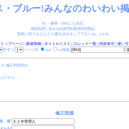
ス・ブルー!みんなのわいわい掲示
PC・携帯・PHSにも対応。
相談&問い合わせ&質問&要望&世間話…
気軽に何でもどんどん書き込みをして下さいね。(^o-)b
[
トップページ
] [
新規投稿
] [
タイトルリスト
] [
スレッド一覧
] [
内容表示
] [
使い方
件ずつ
ページ目
and
or 検索
:32
修正時間切れ
なんだから…。
修正投稿
名 前
メール