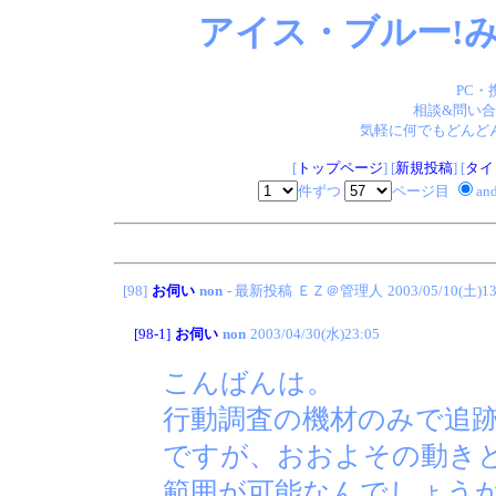
アイス・ブルー!み
PC・
相談&問い合
気軽に何でもどんどん
[
トップページ
] [
新規投稿
] [
タイ
件ずつ
ページ目
an
[98]
お伺い
non
- 最新投稿
ＥＺ＠管理人
2003/05/10(土)13
[98-1]
お伺い
non
2003/04/30(水)23:05
こんばんは。
行動調査の機材のみで追
ですが、おおよその動き
範囲が可能なんでしょう