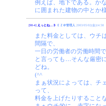
例えば、地下である。か
に囲まれた建物の中とか
[98-4]
えっとね…３
ＥＺ＠管理人
2003/05/02(金)14:58
また料金としては、ウチ
間隔で、
一日の労働者の労働時間
と言っても…そんな厳密
どね。
(^^ゞ
まぁ状況によっては、チ
って、
料金を上げたりすること
まぁウチ的に、赤字にな