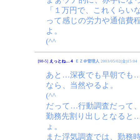
「１万円で、これくらい
って感じの労力や通信費
よ。
(^^ゞ
[98-5]
えっとね…４
ＥＺ＠管理人
2003/05/02(金)15:04
あと…深夜でも早朝でも
なら、当然やるよ。
(^^ゞ
だって…行動調査だって
勤務先割り出しとなると
ょ。
また浮気調査では、勤務