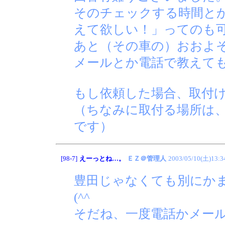
そのチェックする時間とか
えて欲しい！」ってのも
あと（その車の）おおよ
メールとか電話で教えて
もし依頼した場合、取付
（ちなみに取付る場所は
です）
[98-7]
えーっとね…。
ＥＺ＠管理人
2003/05/10(土)13:3
豊田じゃなくても別にか
(^^ゞ
そだね、一度電話かメー