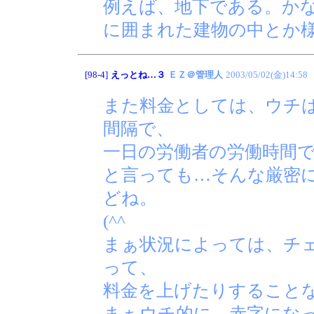
例えば、地下である。か
に囲まれた建物の中とか
[98-4]
えっとね…３
ＥＺ＠管理人
2003/05/02(金)14:58
また料金としては、ウチ
間隔で、
一日の労働者の労働時間
と言っても…そんな厳密
どね。
(^^ゞ
まぁ状況によっては、チ
って、
料金を上げたりすること
まぁウチ的に、赤字にな