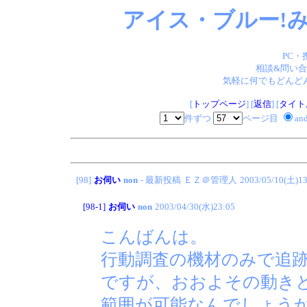
アイス・ブルー!み
PC・
相談&問い合
気軽に何でもどんどん
[
トップページ
] [
返信
] [
タイト
件ずつ
ページ目
an
[98]
お伺い
non
- 最新投稿
ＥＺ＠管理人
2003/05/10(土)13
[98-1]
お伺い
non
2003/04/30(水)23:05
こんばんは。
行動調査の機材のみで追
ですが、おおよその動き
範囲が可能なんでしょう