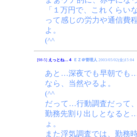
「１万円で、これくらい
って感じの労力や通信費
よ。
(^^ゞ
[98-5]
えっとね…４
ＥＺ＠管理人
2003/05/02(金)15:04
あと…深夜でも早朝でも
なら、当然やるよ。
(^^ゞ
だって…行動調査だって
勤務先割り出しとなると
ょ。
また浮気調査では、勤務