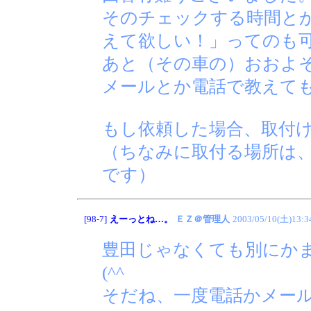
そのチェックする時間とか
えて欲しい！」ってのも
あと（その車の）おおよ
メールとか電話で教えて
もし依頼した場合、取付
（ちなみに取付る場所は
です）
[98-7]
えーっとね…。
ＥＺ＠管理人
2003/05/10(土)13:3
豊田じゃなくても別にか
(^^ゞ
そだね、一度電話かメー