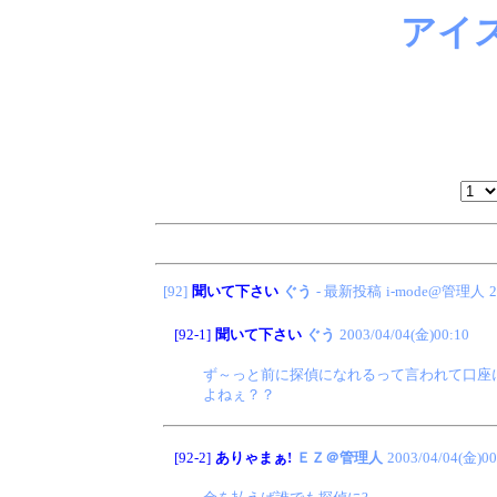
アイ
[92]
聞いて下さい
ぐう
- 最新投稿
i-mode@管理人
2
[92-1]
聞いて下さい
ぐう
2003/04/04(金)00:10
ず～っと前に探偵になれるって言われて口座
よねぇ？？
[92-2]
ありゃまぁ!
ＥＺ＠管理人
2003/04/04(金)00