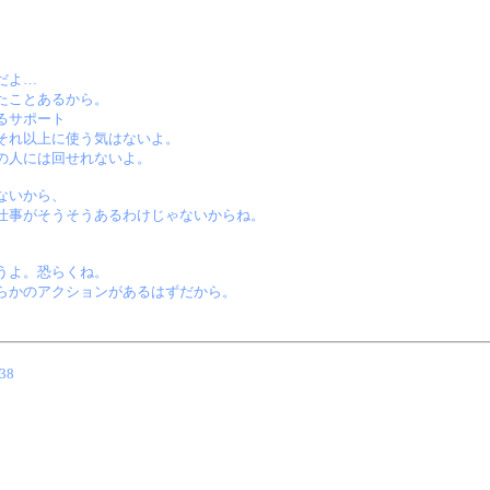
だよ…
たことあるから。
るサポート
それ以上に使う気はないよ。
の人には回せれないよ。
ないから、
仕事がそうそうあるわけじゃないからね。
。
うよ。恐らくね。
らかのアクションがあるはずだから。
38