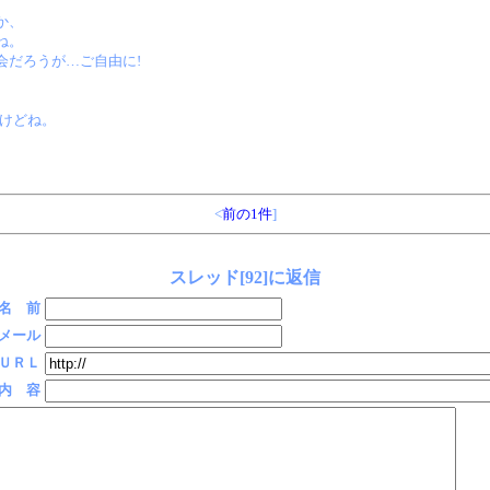
か、
ね。
会だろうが…ご自由に!
だけどね。
<
前の1件
]
スレッド[92]に返信
名 前
メール
ＵＲＬ
内 容