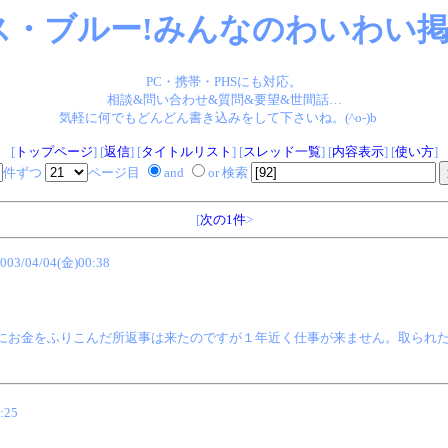
ス・ブルー!みんなのわいわい掲示
PC・携帯・PHSにも対応。
相談&問い合わせ&質問&要望&世間話…
気軽に何でもどんどん書き込みをして下さいね。(^o-)b
[
トップページ
] [
返信
] [
タイトルリスト
] [
スレッド一覧
] [
内容表示
] [
使い方
]
件ずつ
ページ目
and
or 検索
[
次の1件
>
003/04/04(金)00:38
にお金をふりこんだ所返事は来たのですが１年近く仕事が来ません。取られ
:25