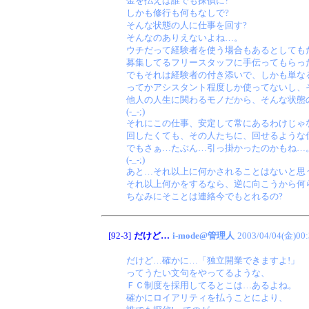
金を払えば誰でも探偵に?
しかも修行も何もなしで?
そんな状態の人に仕事を回す?
そんなのありえないよね…。
ウチだって経験者を使う場合もあるとしても
募集してるフリースタッフに手伝ってもらっ
でもそれは経験者の付き添いで、しかも単な
ってかアシスタント程度しか使ってないし、
他人の人生に関わるモノだから、そんな状態
(-_-;)
それにこの仕事、安定して常にあるわけじゃ
回したくても、その人たちに、回せるような
でもさぁ…たぶん…引っ掛かったのかもね…
(-_-;)
あと…それ以上に何かされることはないと思
それ以上何かをするなら、逆に向こうから何
ちなみにそことは連絡今でもとれるの?
[92-3]
だけど…
i-mode@管理人
2003/04/04(金)00:
だけど…確かに…「独立開業できますよ!」
ってうたい文句をやってるような、
ＦＣ制度を採用してるとこは…あるよね。
確かにロイアリティを払うことにより、