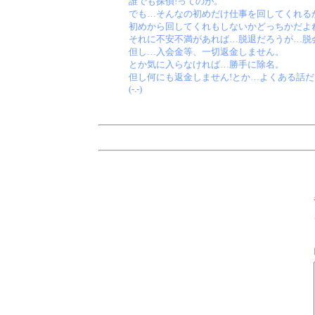
誰でも探偵!ってのが。
でも…そんなの初めだけ仕事を回してくれる
初めから回してくれもしないかどっちかだよ
それに不安不満があれば…脱退だろうが…脱
但し…入会金等、一切返金しません。
とか気に入らなければ…勝手に除名。
但し何にも返金しません!とか…よくある話
(-.-)