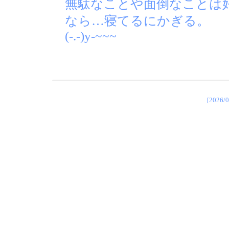
無駄なことや面倒なことは
なら…寝てるにかぎる。
(-.-)y-~~~
[202