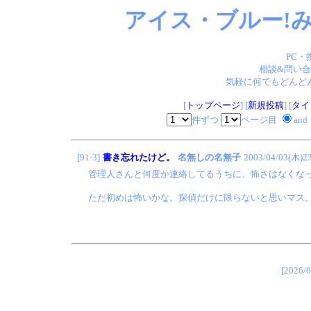
アイス・ブルー!み
PC・
相談&問い合
気軽に何でもどんどん
[
トップページ
] [
新規投稿
] [
タイ
件ずつ
ページ目
and
[91-3]
書き忘れたけど。
名無しの名無子
2003/04/03(木)23
管理人さんと何度か連絡してるうちに、怖さはなくな
ただ初めは怖いかな。探偵だけに限らないと思いマス
[202