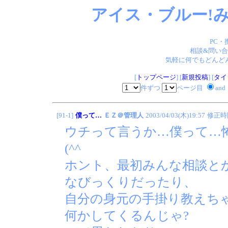
アイス・ブルー!み
PC・
相談&問い合
気軽に何でもどんどん
[
トップページ
] [
新規投稿
] [
タイ
件ずつ
ページ目
and
[91-1]
僕って…
ＥＺ＠管理人
2003/04/03(木)19:57
修正時
ウチって言うか…僕って…
(^^ゞ
ホント、最初みんな相談
なびっくりだったり、
自分の身元の手掛り教えち
何かしてくるんじゃ?