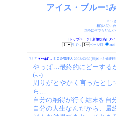
アイス・ブルー!み
PC・
相談&問い合
気軽に何でもどんどん
[
トップページ
] [
新規投稿
] [
タイ
件ずつ
ページ目
and
[88-7]
やっぱ…
ＥＺ＠管理人
2003/03/30(日)01:45
修正時
やっぱ…最終的にどーする
(-.-)
周りがとやかく言ったとし
ら…
自分の納得が行く結末を自
自分の人生なんだから、最