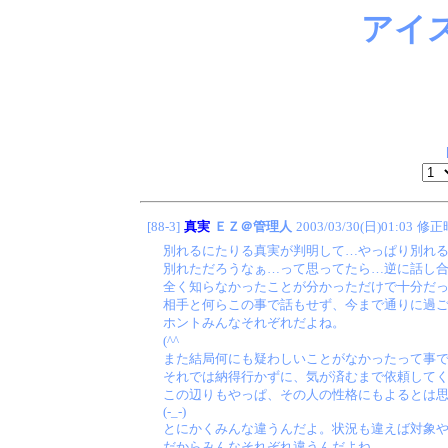
アイ
[88-3]
真実
ＥＺ＠管理人
2003/03/30(日)01:03
修正
別れるにたりる真実が判明して…やっぱり別れ
別れただろうなぁ…って思ってたら…逆に話し
全く知らなかったことが分かっただけで十分だ
相手と何らこの事で話もせず、今まで通りに過
ホントみんなそれぞれだよね。
(^^ゞ
また結局何にも疑わしいことがなかったって事
それでは納得行かずに、気が済むまで依頼して
この辺りもやっぱ、その人の性格にもよるとは
(-_-)
とにかくみんな違うんだよ。状況も違えば対象
だからみんなそれぞれ違うんだよね。