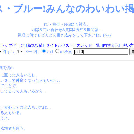
ス・ブルー!みんなのわいわい掲示
PC・携帯・PHSにも対応。
相談&問い合わせ&質問&要望&世間話…
気軽に何でもどんどん書き込みをして下さいね。(^o-)b
[
トップページ
] [
新規投稿
] [
タイトルリスト
] [
スレッド一覧
] [
内容表示
] [
使い方
件ずつ
ページ目
and
or 検索
時間切れ
るに至った人もいるし、
合いをして仲良くなった人もいるし、
ってことで、
ごしてるって人もいるから…
で、安心して喜ぶ人もいれば…
くる人もいる。
思うよ。
や依頼者も違う。