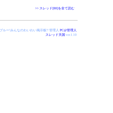
>> スレッド[88]を全て読む
 アイス・ブルー!みんなのわいわい掲示板!!
管理人
PC@管理人
スレッド天国
ver.1.10