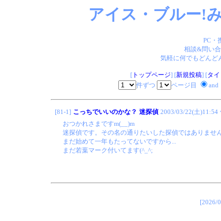
アイス・ブルー!み
PC・
相談&問い合
気軽に何でもどんどん
[
トップページ
] [
新規投稿
] [
タイ
件ずつ
ページ目
and
[81-1]
こっちでいいのかな？
迷探偵
2003/03/22(土)11:54
おつかれさまですm(__)m
迷探偵です。その名の通りたいした探偵ではありません(>
まだ始めて一年もたってないですから...
まだ若葉マーク付いてます(^_^;
[202