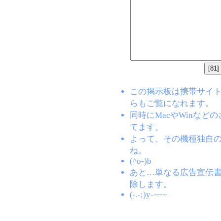
この掲示板は携帯サイト(EZW
らもご覧になれます。
同時にMacやWinな
てます。
よって、その機種独自
ね。
(^o-)b
あと…単なる広告宣伝
除します。
(-.-;)y-~~~