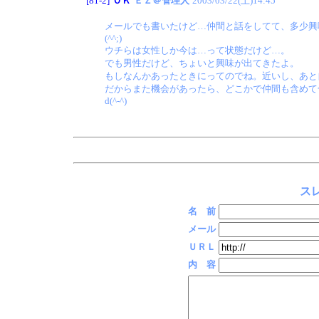
[81-2]
ＯＫ
ＥＺ＠管理人
2003/03/22(土)14:45
メールでも書いたけど…仲間と話をしてて、多少興
(^^;)
ウチらは女性しか今は…って状態だけど…。
でも男性だけど、ちょいと興味が出てきたよ。
もしなんかあったときにってのでね。近いし、あと
だからまた機会があったら、どこかで仲間も含めて
d(^-^)
スレ
名 前
メール
ＵＲＬ
内 容