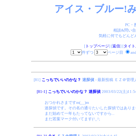
アイス・ブルー!み
PC・
相談&問い合
気軽に何でもどんどん
[
トップページ
] [
返信
] [
タイト
件ずつ
ページ目
an
[81]
こっちでいいのかな？
迷探偵
- 最新投稿
ＥＺ＠管理
[81-1]
こっちでいいのかな？
迷探偵
2003/03/22(土)11:5
おつかれさまですm(__)m
迷探偵です。その名の通りたいした探偵ではありません
まだ始めて一年もたってないですから...
まだ若葉マーク付いてます(^_^;