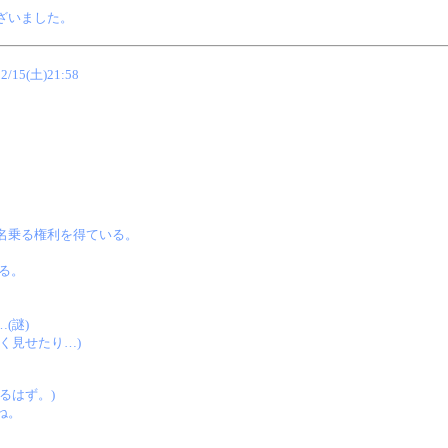
ざいました。
02/15(土)21:58
名乗る権利を得ている。
る。
(謎)
く見せたり…)
。
るはず。)
ね。