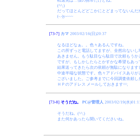
転送先は…僕の携帯だけどね。
(^^;)
だってほとんどどこかにとどまってないんだ
(-.-)y-~~~
[73-7]
カマ
2003/02/16(日)20:37
なるほどなぁ。。色々あるんですね。
この所ずっと電話してますが、全然出ないし
あきません。もう駄目なら駄目で次頼もうか
ですが、もしかしたらとかすかな希望もあっ
結果送ってきたら次の依頼が無駄になります
中途半端な状態です。色々アドバイスありが
ございました。ご参考までに今回調査依頼し
ＨＰのアドレス メールしておきます^^;
[73-8]
そうだね。
PC@管理人
2003/02/19(水)01:1
そうだね。(^^;)
また何かあったら聞いてくださいね。