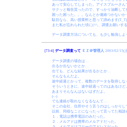
あって安心してしまった。アイスブルーさん
サクッと報告貰ったので、すっかり油断して
困った困った。。。なんとか連絡つかないか 
駄目なら、高い授業料と思って諦めます(T_T)
また私が忘れられた頃に(^^;、調査お願い
データ調査方法についても、も少し勉強しよ
[73-4]
データ調査って
ＥＺ＠管理人
2003/02/15(
データ調査の場合は…
出るか出ないかとか…
出ても、どんな結果が出るかとか…
そんなもんだよ。
途中経過とかって、複数のデータを取得しな
そういうときに、途中経過ってのはあるけど
あまりそんなんはないはずだよ。
(-.-)
でも連絡が取れなくなるなんて…
そこの会社、住所やそう言うのはしっかりし
以前、同様なことになったって言ってた相談
１．電話は携帯電話のみだった。
２．メルアドは携帯のメルアドだった。
３．メルアドはフリーのアドレスだった。