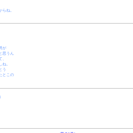
からね。
埒が
と思うん
て、
しね。
とう
たとこの
1