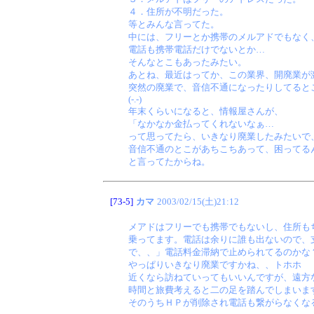
４．住所が不明だった。
等とみんな言ってた。
中には、フリーとか携帯のメルアドでもなく
電話も携帯電話だけでないとか…
そんなとこもあったみたい。
あとね、最近はってか、この業界、開廃業が
突然の廃業で、音信不通になったりしてると
(-.-)
年末くらいになると、情報屋さんが、
「なかなか金払ってくれないなぁ…
って思ってたら、いきなり廃業したみたいで
音信不通のとこがあちこちあって、困ってる
と言ってたからね。
[73-5]
カマ
2003/02/15(土)21:12
メアドはフリーでも携帯でもないし、住所も
乗ってます。電話は余りに誰も出ないので、
で、、」電話料金滞納で止められてるのかな
やっぱりいきなり廃業ですかね、、トホホ
近くなら訪ねていってもいいんですが、遠方
時間と旅費考えると二の足を踏んでしまいま
そのうちＨＰが削除され電話も繋がらなくな