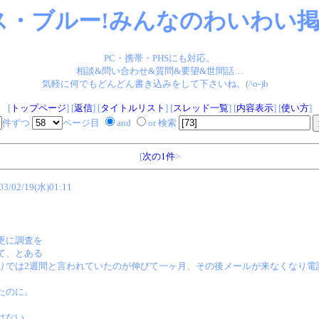
ス・ブルー!みんなのわいわい掲示
PC・携帯・PHSにも対応。
相談&問い合わせ&質問&要望&世間話…
気軽に何でもどんどん書き込みをして下さいね。(^o-)b
[
トップページ
] [
返信
] [
タイトルリスト
] [
スレッド一覧
] [
内容表示
] [
使い方
]
件ずつ
ページ目
and
or 検索
[
次の1件
>
03/02/19(水)01:11
更に調査を
て、とある
りでは2週間と言われていたのが伸びて一ヶ月、その後メールが来なくなり電
たのに。
はない、