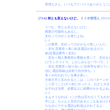
管理人さん、いつもアドバイスありがとうご
[73-6]
何とも言えないけど。
ＥＺ＠管理人
2003/
うーむ、何とも言えないけど…
廃業の可能性もあるし…
支社ってのがくせ者だよね。
(-.-)
この業界、支社ってのがかなり怪しいんだ。
・支社,営業所＝単に転送電話があるだけ。
(転送電話番号＝支社)
・支社＝個人事務所が看板を買って…支社を
(フランチァイズ。しかしみんなバラバラ。)
・支社,営業所＝知り合いに住所等を借りてい
(但し電話回線は自前で自分持ち。)
等々が行われている事が多い。
大体大手と言われるとこは…このパターンが…
こう言うこと(大々的にやったり、わざと大き
をすれば当然…必要以上に経費がかかるよね
(-.-)
まぁそうなれば…(この先は言わなくてもわか
中には、ちゃんと支社のあるとこもあるけど
ちなみにウチも電話は転送はされてるよ。