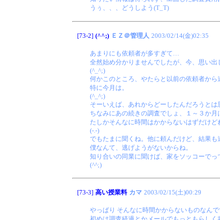
うぅ、、、どうしよう(T_T)
[73-2]
(^^;)
ＥＺ＠管理人
2003/02/14(金)02:35
あまりにも依頼者が多すぎて…
全然始め分かりませんでしたが、今、思い出
(^_^;)
何かこのところ、やたらと以前の依頼者から
特に今月は。
(^_^;)
そーいえば、あれからどーしたんだろうとは
ちなみにあの続きの調査でしょ、１～３か月
たしかそんなに時間はかからないはずだけど
(-.-)
でもたまに聞くね。他に頼んだけど、結果も
僕なんて、逃げようがないからね。
知り合いの同業に聞けば、家をソッコーでっ
(^^;)
[73-3]
高い授業料
カマ
2003/02/15(土)00:29
やっぱり そんなに時間かからないものなんで
初めは調査経過とかメールでもっともらしく