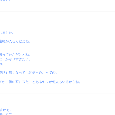
しました。
連絡が入るんだよね。
思ってたんだけどね。
は…かかりすぎだよ。
ね。
連絡も無くなって…音信不通。っての。
てか、僕の家に来たことあるヤツが何人もいるからね。
すかぁ。
書かれて