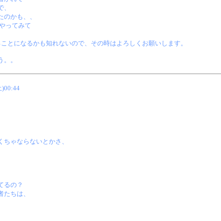
で、
たのかも、、
やってみて
することになるかも知れないので、その時はよろしくお願いします。
う。。
土)00:44
くちゃならないとかさ、
。
てるの？
者たちは、