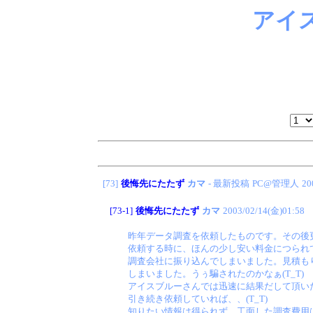
アイ
[73]
後悔先にたたず
カマ
- 最新投稿
PC@管理人
20
[73-1]
後悔先にたたず
カマ
2003/02/14(金)01:58
昨年データ調査を依頼したものです。その後
依頼する時に、ほんの少し安い料金につられ
調査会社に振り込んでしまいました。見積も
しまいました。うぅ騙されたのかなぁ(T_T)
アイスブルーさんでは迅速に結果だして頂い
引き続き依頼していれば、、(T_T)
知りたい情報は得られず、工面した調査費用