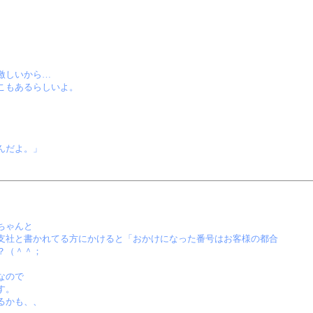
、
激しいから…
こもあるらしいよ。
、
んだよ。」
ちゃんと
支社と書かれてる方にかけると「おかけになった番号はお客様の都合
？（＾＾；
なので
す。
るかも、、