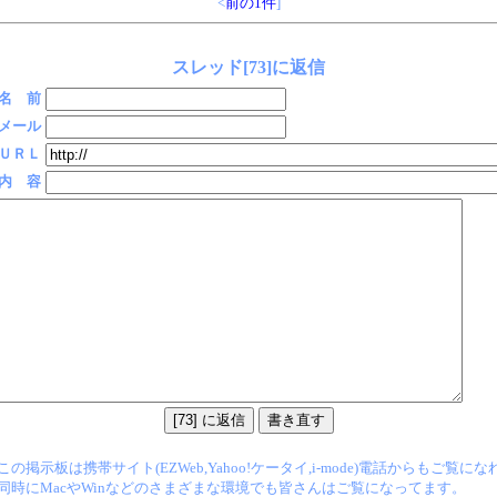
<
前の1件
]
スレッド[73]に返信
名 前
メール
ＵＲＬ
内 容
この掲示板は携帯サイト(EZWeb,Yahoo!ケータイ,i-mode)電話からもご覧に
同時にMacやWinなどのさまざまな環境でも皆さんはご覧になってます。