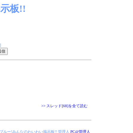
板!!
]
>> スレッド[68]を全て読む
 アイス・ブルー!みんなのわいわい掲示板!!
管理人
PC@管理人