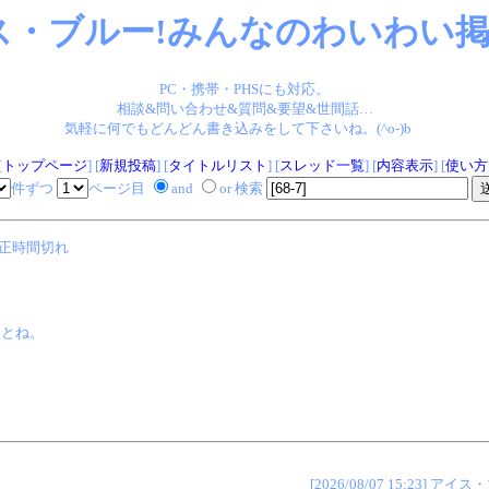
ス・ブルー!みんなのわいわい掲示
PC・携帯・PHSにも対応。
相談&問い合わせ&質問&要望&世間話…
気軽に何でもどんどん書き込みをして下さいね。(^o-)b
[
トップページ
] [
新規投稿
] [
タイトルリスト
] [
スレッド一覧
] [
内容表示
] [
使い方
件ずつ
ページ目
and
or 検索
正時間切れ
ことね。
[2026/08/07 15:23]