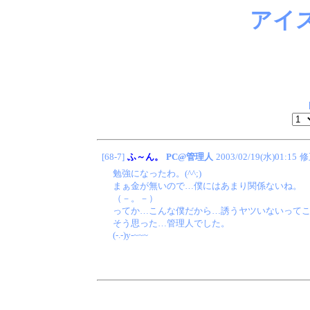
アイ
[68-7]
ふ～ん。
PC@管理人
2003/02/19(水)01:15
修
勉強になったわ。(^^;)
まぁ金が無いので…僕にはあまり関係ないね。
（－。－）
ってか…こんな僕だから…誘うヤツいないって
そう思った…管理人でした。
(-.-)y-~~~