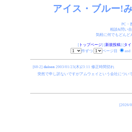
アイス・ブルー!み
PC・
相談&問い合
気軽に何でもどんどん
[
トップページ
] [
新規投稿
] [
タイ
件ずつ
ページ目
and
[68-2]
daison
2003/01/23(木)23:11
修正時間切れ
突然で申し訳ないですがアムウェイという会社につい
[202