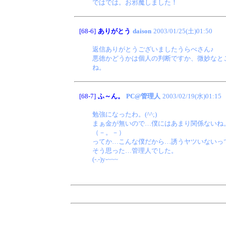
ではでは。お邪魔しました！
[68-6]
ありがとう
daison
2003/01/25(土)01:50
返信ありがとうございましたうらべさん♪
悪徳かどうかは個人の判断ですか、微妙なと
ね。
[68-7]
ふ～ん。
PC@管理人
2003/02/19(水)01:15
勉強になったわ。(^^;)
まぁ金が無いので…僕にはあまり関係ないね
（－。－）
ってか…こんな僕だから…誘うヤツいないっ
そう思った…管理人でした。
(-.-)y-~~~