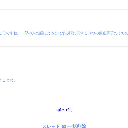
ころですね。一部の人の話によるとねずみ講に関する３つの禁止事項のうち
。
てことね。
<
前の1件
]
スレッド[68]一括削除