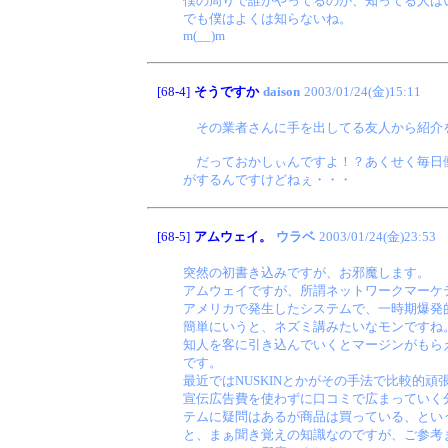
僕の周りで誰かやってるのか、知ってる人は
でも僕はよくは知らないね。
m(__)m
[68-4]
そうですか
daison
2003/01/24(金)15:11
その業者さんに手を出してる友人から紹介を
だっておかしぃんですよ！？あくせく毎日働
がするんですけどねぇ・・・
[68-5]
アムウェイ。
ウラベ
2003/01/24(金)23:53
突然の初書き込みですが、お邪魔します。
アムウェイですが、所謂ネットワークマーケ
アメリカで発生したシステムで、一時期爆発
簡単にいうと、ネズミ講みたいなモンですね
知人を客に引き込んでいくとマージンがもら
です。
最近ではNUSKINとかがその手法で比較的頑
宣伝広告費を使わずに口コミで広まっていく
テムに疑問はあるが商品は買っている、とい
と、まぁ聞き覚えの知識なのですが、ご参考