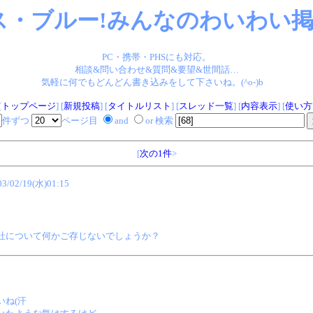
ス・ブルー!みんなのわいわい掲示
PC・携帯・PHSにも対応。
相談&問い合わせ&質問&要望&世間話…
気軽に何でもどんどん書き込みをして下さいね。(^o-)b
[
トップページ
] [
新規投稿
] [
タイトルリスト
] [
スレッド一覧
] [
内容表示
] [
使い方
件ずつ
ページ目
and
or 検索
[
次の1件
>
03/02/19(水)01:15
社について何かご存じないでしょうか？
いね(汗