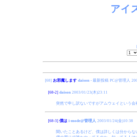
アイ
[68]
お邪魔します
daison
- 最新投稿
PC@管理人
20
[68-2]
daison
2003/01/23(木)23:11
突然で申し訳ないですがアムウェイという会
[68-3]
僕は
i-mode@管理人
2003/01/24(金)10:38
聞いたことあるけど、僕は詳しくは分からな