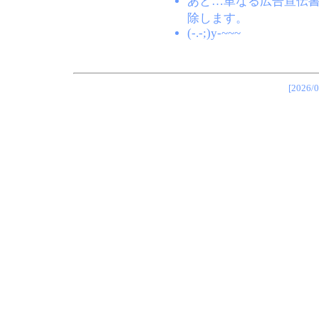
あと…単なる広告宣伝
除します。
(-.-;)y-~~~
[202