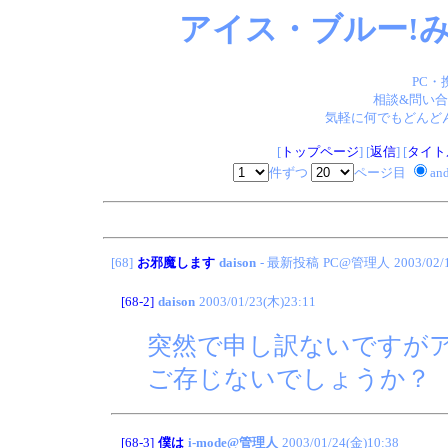
アイス・ブルー!み
PC・
相談&問い合
気軽に何でもどんどん
[
トップページ
] [
返信
] [
タイト
件ずつ
ページ目
an
[68]
お邪魔します
daison
- 最新投稿
PC@管理人
2003/02/
[68-2]
daison
2003/01/23(木)23:11
突然で申し訳ないですが
ご存じないでしょうか？
[68-3]
僕は
i-mode@管理人
2003/01/24(金)10:38