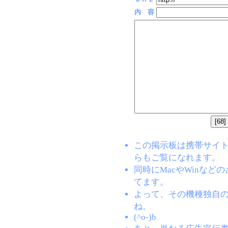
内 容
この掲示板は携帯サイト(EZW
らもご覧になれます。
同時にMacやWinな
てます。
よって、その機種独自
ね。
(^o-)b