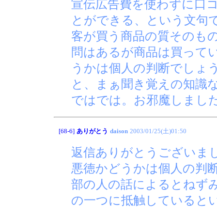
宣伝広告費を使わずに口
とができる、という文句
客が買う商品の質そのも
問はあるが商品は買って
うかは個人の判断でしょ
と、まぁ聞き覚えの知識
ではでは。お邪魔しまし
[68-6]
ありがとう
daison
2003/01/25(土)01:50
返信ありがとうございま
悪徳かどうかは個人の判
部の人の話によるとねず
の一つに抵触していると