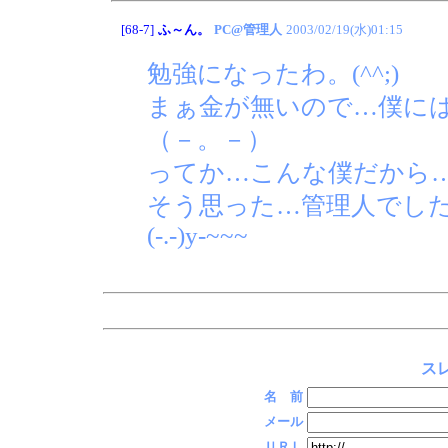
[68-7]
ふ～ん。
PC@管理人
2003/02/19(水)01:15
勉強になったわ。(^^;)
まぁ金が無いので…僕に
（－。－）
ってか…こんな僕だから
そう思った…管理人でし
(-.-)y-~~~
スレ
名 前
メール
ＵＲＬ