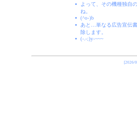
よって、その機種独自
ね。
(^o-)b
あと…単なる広告宣伝
除します。
(-.-;)y-~~~
[202