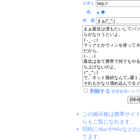
ＵＲＬ
色
■
内 容
削除する
管理者用パスワ
この掲示板は携帯サイト(EZW
らもご覧になれます。
同時にMacやWinな
てます。