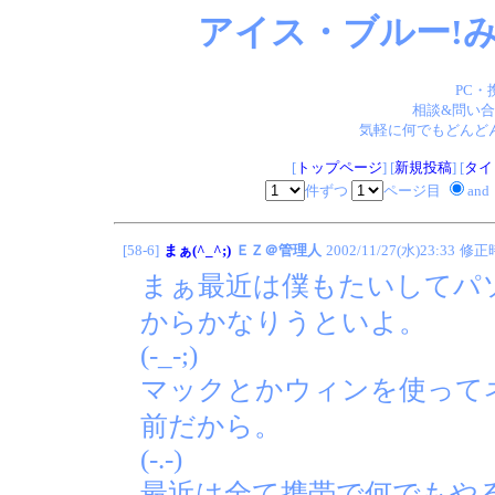
アイス・ブルー!み
PC・
相談&問い合
気軽に何でもどんどん
[
トップページ
] [
新規投稿
] [
タイ
件ずつ
ページ目
and
[58-6]
まぁ(^_^;)
ＥＺ＠管理人
2002/11/27(水)23:33
修正
まぁ最近は僕もたいしてパ
からかなりうといよ。
(-_-;)
マックとかウィンを使って
前だから。
(-.-)
最近は全て携帯で何でもや