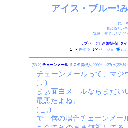
アイス・ブルー!み
PC・
相談&問い合
気軽に何でもどんどん
[
トップページ
] [
新規投稿
] [
タイ
件ずつ
ページ目
and
[58-2]
チェーンメール
ＥＺ＠管理人
2002/11/27(水)22:59
チェーンメールって、マジ
(-.-)
まぁ面白メールならまだい
最悪だよね。
(-_-;)
で、僕の場合チェーンメー
も全てそのまま無視してる