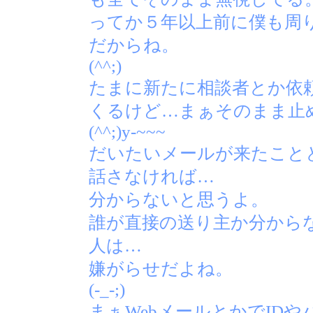
ってか５年以上前に僕も周
だからね。
(^^;)
たまに新たに相談者とか依頼
くるけど…まぁそのまま止
(^^;)y-~~~
だいたいメールが来たこと
話さなければ…
分からないと思うよ。
誰が直接の送り主か分から
人は…
嫌がらせだよね。
(-_-;)
まぁWebメールとかでID