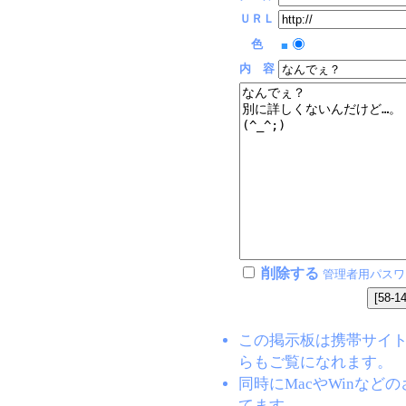
ＵＲＬ
色
■
内 容
削除する
管理者用パスワ
この掲示板は携帯サイト(EZW
らもご覧になれます。
同時にMacやWinな
てます。