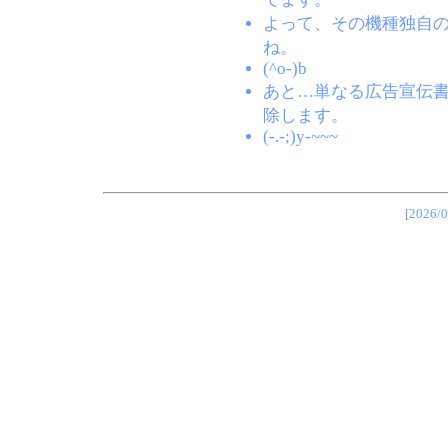
よって、その機種独自
ね。
(^o-)b
あと…単なる広告宣伝
除します。
(-.-;)y-~~~
[202