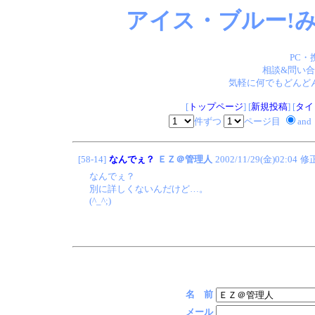
アイス・ブルー!み
PC・
相談&問い合
気軽に何でもどんどん
[
トップページ
] [
新規投稿
] [
タイ
件ずつ
ページ目
and
[58-14]
なんでぇ？
ＥＺ＠管理人
2002/11/29(金)02:04
修
なんでぇ？
別に詳しくないんだけど…。
(^_^;)
名 前
メール