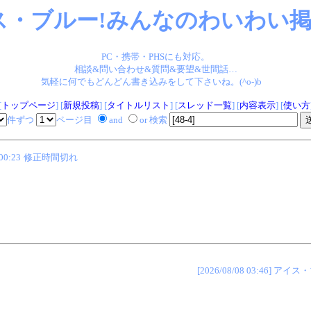
ス・ブルー!みんなのわいわい掲示
PC・携帯・PHSにも対応。
相談&問い合わせ&質問&要望&世間話…
気軽に何でもどんどん書き込みをして下さいね。(^o-)b
[
トップページ
] [
新規投稿
] [
タイトルリスト
] [
スレッド一覧
] [
内容表示
] [
使い方
件ずつ
ページ目
and
or 検索
00:23
修正時間切れ
[2026/08/08 03:46]