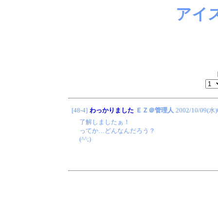
アイ
[48-4]
わっかりました
ＥＺ＠管理人
2002/10/09(水)
了解しましたぁ！
ってか…どんなんだろう？
(^^;)