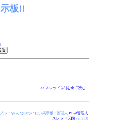
板!!
]
>> スレッド[48]を全て読む
 アイス・ブルー!みんなのわいわい掲示板!!
管理人
PC@管理人
スレッド天国
ver.1.10