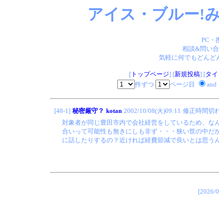
アイス・ブルー!み
PC・
相談&問い合
気軽に何でもどんどん
[
トップページ
] [
新規投稿
] [
タイ
件ずつ
ページ目
and
[48-1]
秘密厳守？
kotan
2002/10/08(火)09:11
修正時間切
対象者が同じ豊田市内で会社経営をしているため、な
合いって可能性も無きにしも非ず・・・狭い世の中だ
に話したりするの？近ければ経費節減で良いとは思う
[202