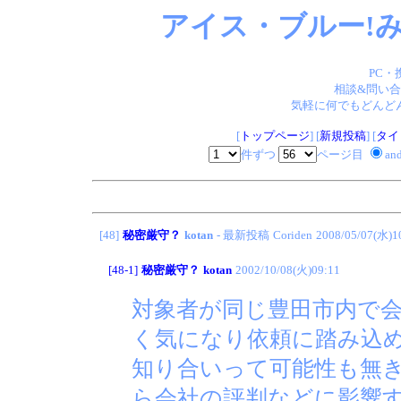
アイス・ブルー!み
PC・
相談&問い合
気軽に何でもどんどん
[
トップページ
] [
新規投稿
] [
タイ
件ずつ
ページ目
an
[48]
秘密厳守？
kotan
- 最新投稿
Coriden
2008/05/07(水)1
[48-1]
秘密厳守？
kotan
2002/10/08(火)09:11
対象者が同じ豊田市内で
く気になり依頼に踏み込
知り合いって可能性も無
ら会社の評判などに影響