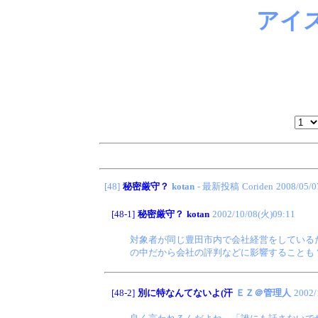
アイ
[48]
秘密厳守？
kotan
- 最新投稿
Coriden
2008/05/0
[48-1]
秘密厳守？
kotan
2002/10/08(火)09:11
対象者が同じ豊田市内で会社経営をしている
の中だから会社の評判などに影響することも
[48-2]
別に特なんてないよ(汗
ＥＺ＠管理人
2002/