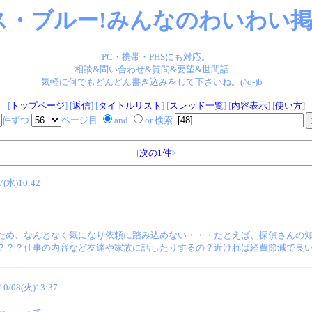
ス・ブルー!みんなのわいわい掲示
PC・携帯・PHSにも対応。
相談&問い合わせ&質問&要望&世間話…
気軽に何でもどんどん書き込みをして下さいね。(^o-)b
[
トップページ
] [
返信
] [
タイトルリスト
] [
スレッド一覧
] [
内容表示
] [
使い方
]
件ずつ
ページ目
and
or 検索
[
次の1件
>
7(水)10:42
ため、なんとなく気になり依頼に踏み込めない・・・たとえば、探偵さんの
？？？仕事の内容など友達や家族に話したりするの？近ければ経費節減で良
10/08(火)13:37