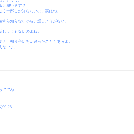
ね。」って。
ると思います？
ごく一部しか知らないの。実はね。
弟すら知らないから、話しようがない。
話しようもないのよね。
でさ、知り合いを…追ったこともあるよ。
えないよ。
っててね！
水)00:23