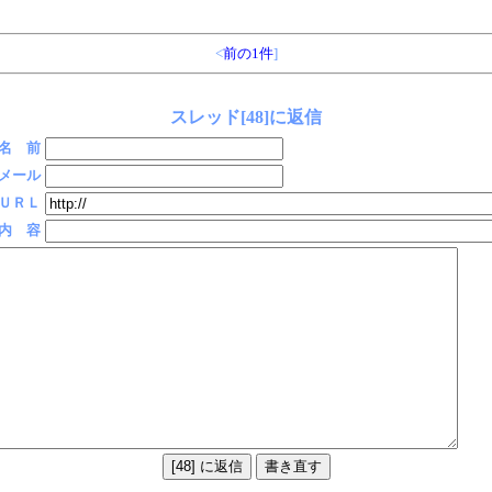
<
前の1件
]
スレッド[48]に返信
名 前
メール
ＵＲＬ
内 容