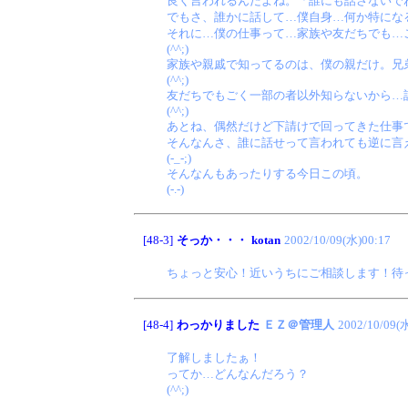
良く言われるんだよね。「誰にも話さないで
でもさ、誰かに話して…僕自身…何か特にな
それに…僕の仕事って…家族や友だちでも…
(^^;)
家族や親戚で知ってるのは、僕の親だけ。兄
(^^;)
友だちでもごく一部の者以外知らないから…
(^^;)
あとね、偶然だけど下請けで回ってきた仕事
そんなんさ、誰に話せって言われても逆に言
(-_-;)
そんなんもあったりする今日この頃。
(-.-)
[48-3]
そっか・・・
kotan
2002/10/09(水)00:17
ちょっと安心！近いうちにご相談します！待
[48-4]
わっかりました
ＥＺ＠管理人
2002/10/09(
了解しましたぁ！
ってか…どんなんだろう？
(^^;)