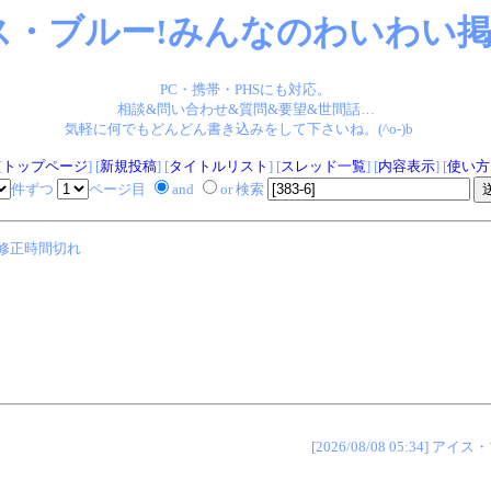
ス・ブルー!みんなのわいわい掲示
PC・携帯・PHSにも対応。
相談&問い合わせ&質問&要望&世間話…
気軽に何でもどんどん書き込みをして下さいね。(^o-)b
[
トップページ
] [
新規投稿
] [
タイトルリスト
] [
スレッド一覧
] [
内容表示
] [
使い方
件ずつ
ページ目
and
or 検索
修正時間切れ
[2026/08/08 05:34]