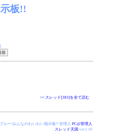
板!!
]
>> スレッド[383]を全て読む
 アイス・ブルー!みんなのわいわい掲示板!!
管理人
PC@管理人
スレッド天国
ver.1.10