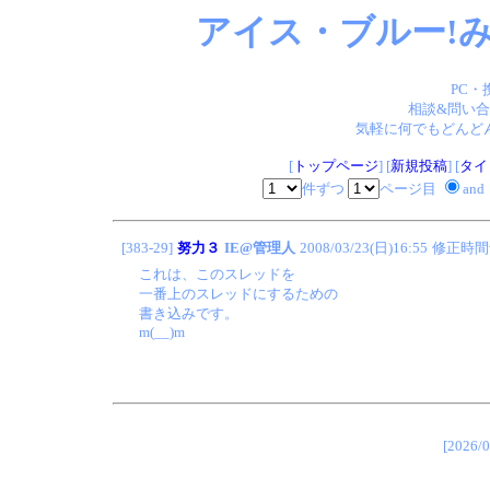
アイス・ブルー!み
PC・
相談&問い合
気軽に何でもどんどん
[
トップページ
] [
新規投稿
] [
タイ
件ずつ
ページ目
and
[383-29]
努力３
IE@管理人
2008/03/23(日)16:55
修正時間
これは、このスレッドを
一番上のスレッドにするための
書き込みです。
m(__)m
[202