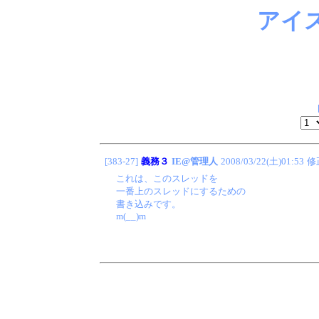
アイ
[383-27]
義務３
IE@管理人
2008/03/22(土)01:53
修
これは、このスレッドを
一番上のスレッドにするための
書き込みです。
m(__)m