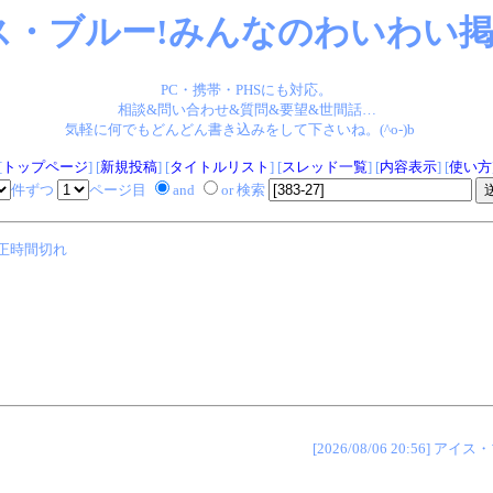
ス・ブルー!みんなのわいわい掲示
PC・携帯・PHSにも対応。
相談&問い合わせ&質問&要望&世間話…
気軽に何でもどんどん書き込みをして下さいね。(^o-)b
[
トップページ
] [
新規投稿
] [
タイトルリスト
] [
スレッド一覧
] [
内容表示
] [
使い方
件ずつ
ページ目
and
or 検索
正時間切れ
[2026/08/06 20:56]