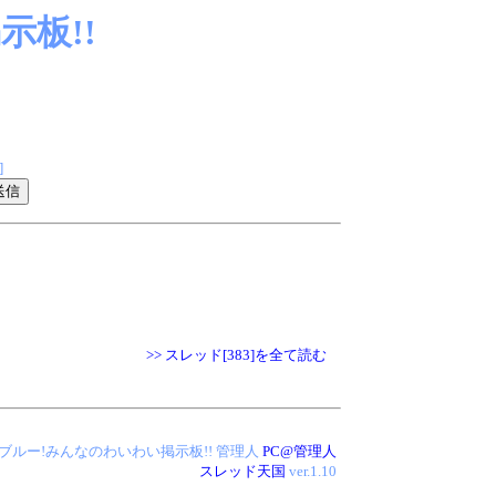
板!!
]
>> スレッド[383]を全て読む
 アイス・ブルー!みんなのわいわい掲示板!!
管理人
PC@管理人
スレッド天国
ver.1.10