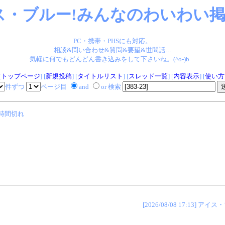
ス・ブルー!みんなのわいわい掲示
PC・携帯・PHSにも対応。
相談&問い合わせ&質問&要望&世間話…
気軽に何でもどんどん書き込みをして下さいね。(^o-)b
[
トップページ
] [
新規投稿
] [
タイトルリスト
] [
スレッド一覧
] [
内容表示
] [
使い方
件ずつ
ページ目
and
or 検索
時間切れ
[2026/08/08 17:13]