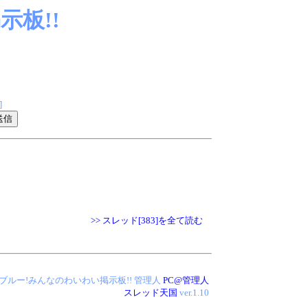
板!!
]
>> スレッド[383]を全て読む
 アイス・ブルー!みんなのわいわい掲示板!!
管理人
PC@管理人
スレッド天国
ver.1.10