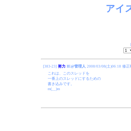
アイ
[383-23]
努力
IE@管理人
2008/03/08(土)06:18
修正
これは、このスレッドを
一番上のスレッドにするための
書き込みです。
m(__)m