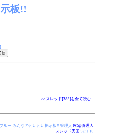
板!!
]
>> スレッド[383]を全て読む
 アイス・ブルー!みんなのわいわい掲示板!!
管理人
PC@管理人
スレッド天国
ver.1.10