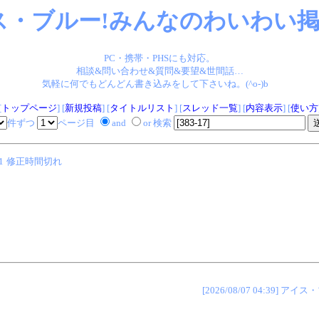
ス・ブルー!みんなのわいわい掲示
PC・携帯・PHSにも対応。
相談&問い合わせ&質問&要望&世間話…
気軽に何でもどんどん書き込みをして下さいね。(^o-)b
[
トップページ
] [
新規投稿
] [
タイトルリスト
] [
スレッド一覧
] [
内容表示
] [
使い方
件ずつ
ページ目
and
or 検索
1
修正時間切れ
[2026/08/07 04:39]