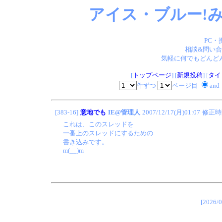
アイス・ブルー!み
PC・
相談&問い合
気軽に何でもどんどん
[
トップページ
] [
新規投稿
] [
タイ
件ずつ
ページ目
and
[383-16]
意地でも
IE@管理人
2007/12/17(月)01:07
修正時
これは、このスレッドを
一番上のスレッドにするための
書き込みです。
m(__)m
[202