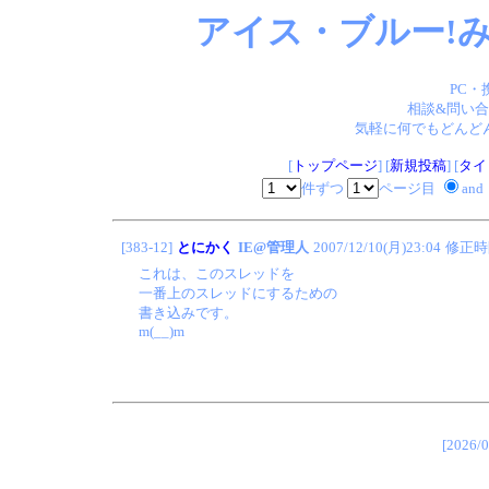
アイス・ブルー!み
PC・
相談&問い合
気軽に何でもどんどん
[
トップページ
] [
新規投稿
] [
タイ
件ずつ
ページ目
and
[383-12]
とにかく
IE@管理人
2007/12/10(月)23:04
修正時
これは、このスレッドを
一番上のスレッドにするための
書き込みです。
m(__)m
[202