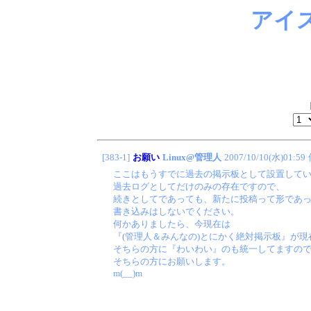
アイ
[383-1]
お願い
Linux@管理人
2007/10/10(水)01:59
ここはもうすでに過去の掲示板として設置して
過去ログとしてだけのみの存在ですので、
続きとしてであっても、新たに投稿って形であ
書き込みはしないでください。
何かありましたら、今現在は
『(管理人＆みんなの)とにかく絶対掲示板』が
そちらの方に『わいわい』のも統一してますの
そちらの方にお願いします。
m(__)m