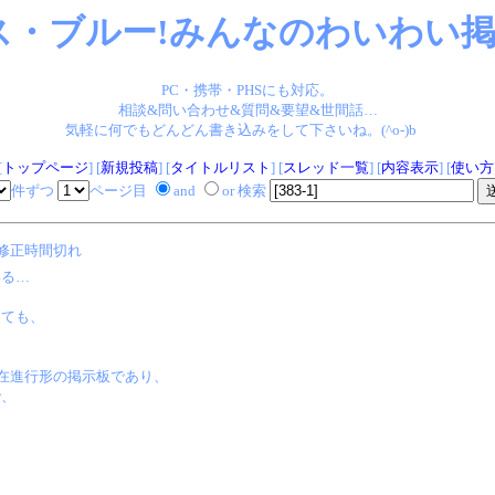
ス・ブルー!みんなのわいわい掲示
PC・携帯・PHSにも対応。
相談&問い合わせ&質問&要望&世間話…
気軽に何でもどんどん書き込みをして下さいね。(^o-)b
[
トップページ
] [
新規投稿
] [
タイトルリスト
] [
スレッド一覧
] [
内容表示
] [
使い方
件ずつ
ページ目
and
or 検索
修正時間切れ
いる…
っても、
現在進行形の掲示板であり、
で、