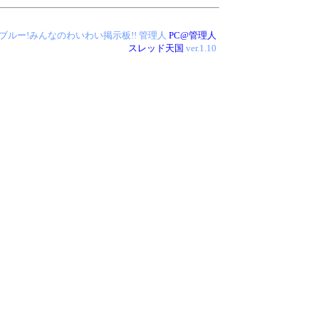
 アイス・ブルー!みんなのわいわい掲示板!!
管理人
PC@管理人
スレッド天国
ver.1.10