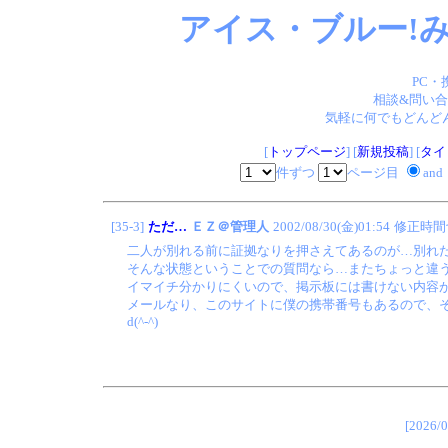
アイス・ブルー!み
PC・
相談&問い合
気軽に何でもどんどん
[
トップページ
] [
新規投稿
] [
タイ
件ずつ
ページ目
and
[35-3]
ただ…
ＥＺ＠管理人
2002/08/30(金)01:54
修正時間
二人が別れる前に証拠なりを押さえてあるのが…別れ
そんな状態ということでの質問なら…またちょっと違
イマイチ分かりにくいので、掲示板には書けない内容
メールなり、このサイトに僕の携帯番号もあるので、
d(^-^)
[202