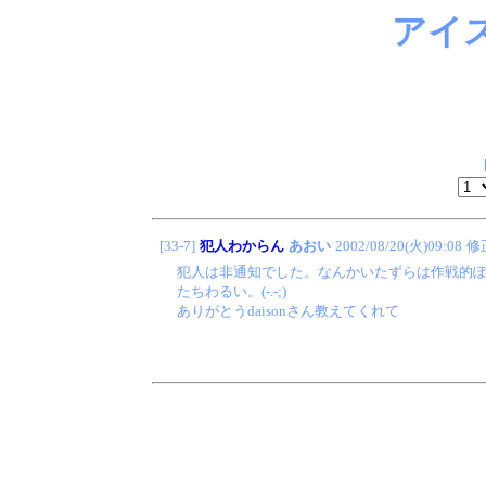
アイ
[33-7]
犯人わからん
あおい
2002/08/20(火)09:08
修
犯人は非通知でした。なんかいたずらは作戦的
たちわるい。(-.-;)
ありがとうdaisonさん教えてくれて