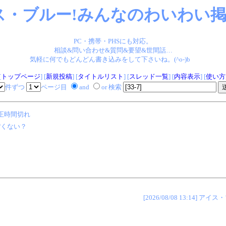
ス・ブルー!みんなのわいわい掲示
PC・携帯・PHSにも対応。
相談&問い合わせ&質問&要望&世間話…
気軽に何でもどんどん書き込みをして下さいね。(^o-)b
[
トップページ
] [
新規投稿
] [
タイトルリスト
] [
スレッド一覧
] [
内容表示
] [
使い方
件ずつ
ページ目
and
or 検索
正時間切れ
ぽくない？
[2026/08/08 13:14]