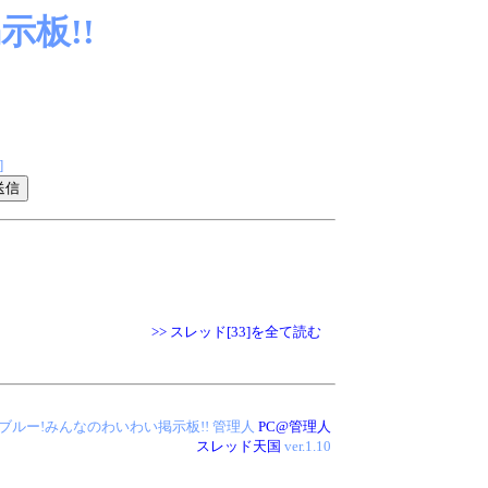
板!!
]
>> スレッド[33]を全て読む
 アイス・ブルー!みんなのわいわい掲示板!!
管理人
PC@管理人
スレッド天国
ver.1.10