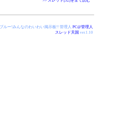
>> スレッド[32]を全て読む
 アイス・ブルー!みんなのわいわい掲示板!!
管理人
PC@管理人
スレッド天国
ver.1.10