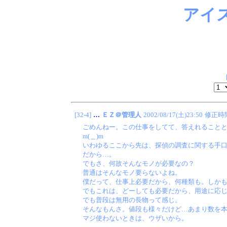
アイ
[32-4]
…
ＥＺ＠管理人
2002/08/17(土)23:50
修正時
ごめんねー。この仕事をしてて、答えれること
m(＿)m
いわゆるここから先は、探偵の調査に関する手
だから…。
でもさ、何故そんなモノが必要なの？
普通はそんなモノ要らないよね。
僕だって、仕事上必要だから、何種類も。しか
でもこれは、どーしても必要だから、用途に応
でも普段は無用の長物って感じ。
そんなもんさ。値段も様々だけど…あまり数を
マジ使わないときは、ウザいから。