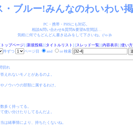
ス・ブルー!みんなのわいわい掲示
PC・携帯・PHSにも対応。
相談&問い合わせ&質問&要望&世間話…
気軽に何でもどんどん書き込みをして下さいね。(^o-)b
[
トップページ
] [
新規投稿
] [
タイトルリスト
] [
スレッド一覧
] [
内容表示
] [
使い方
件ずつ
ページ目
and
or 検索
間切れ
と答えれないモノとがあるのよ。
口やノウハウの部類に属するわけ。
も数多く持ってる。
じて使い分けたりしてるんだよ。
本当は緒事情により、持ちたくないね。