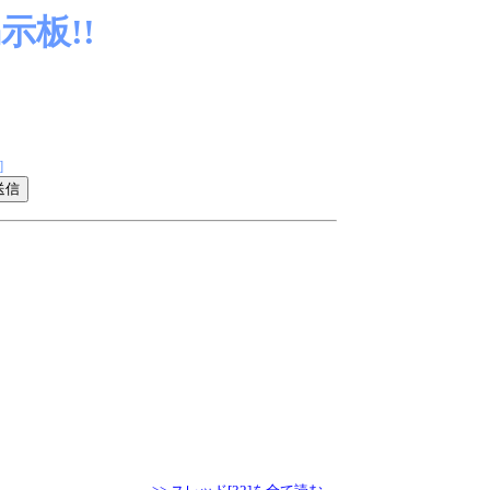
板!!
]