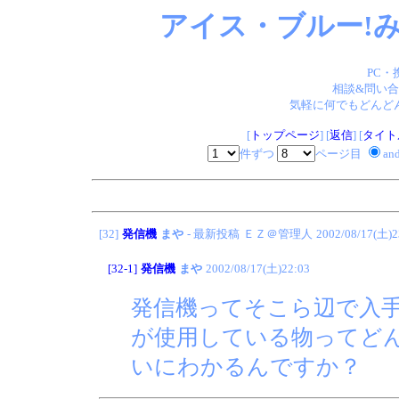
アイス・ブルー!み
PC・
相談&問い合
気軽に何でもどんどん
[
トップページ
] [
返信
] [
タイト
件ずつ
ページ目
an
[32]
発信機
まや
- 最新投稿
ＥＺ＠管理人
2002/08/17(土)2
[32-1]
発信機
まや
2002/08/17(土)22:03
発信機ってそこら辺で入
が使用している物ってど
いにわかるんですか？