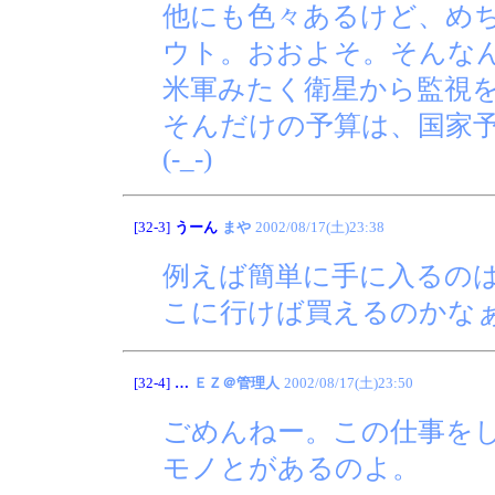
他にも色々あるけど、め
ウト。おおよそ。そんな
米軍みたく衛星から監視
そんだけの予算は、国家
(-_-)
[32-3]
うーん
まや
2002/08/17(土)23:38
例えば簡単に手に入るのは
こに行けば買えるのかな
[32-4]
…
ＥＺ＠管理人
2002/08/17(土)23:50
ごめんねー。この仕事を
モノとがあるのよ。