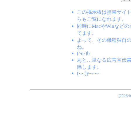
この掲示板は携帯サイト(EZW
らもご覧になれます。
同時にMacやWinな
てます。
よって、その機種独自
ね。
(^o-)b
あと…単なる広告宣伝
除します。
(-.-;)y-~~~
[202