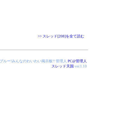
>> スレッド[208]を全て読む
 アイス・ブルー!みんなのわいわい掲示板!!
管理人
PC@管理人
スレッド天国
ver.1.10