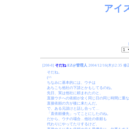
アイ
[208-8]
そだね
EZ@管理人
2004/12/16(木)12:35
修
そだね。
(^^ゞ
ちなみに基本的には、ウチは
あちこち他社の下請とかもしてるのね。
先日、実は他社に頼まれたのと、
直接ウチへの依頼が全く同じ日の同じ時間に重
直接依頼の方が後に来たんだ。
で、ある元請けと話し合って…
「直依頼優先」ってことにしたのね。
だから、ウチの場合…他社の依頼も
代わりにやってたりするけど、