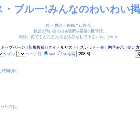
ス・ブルー!みんなのわいわい掲示
PC・携帯・PHSにも対応。
相談&問い合わせ&質問&要望&世間話…
気軽に何でもどんどん書き込みをして下さいね。(^o-)b
[
トップページ
] [
新規投稿
] [
タイトルリスト
] [
スレッド一覧
] [
内容表示
] [
使い方
件ずつ
ページ目
and
or 検索
正時間切れ
なったのね。