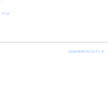
る。
、
なったよ。
[2026/08/06 20:12]