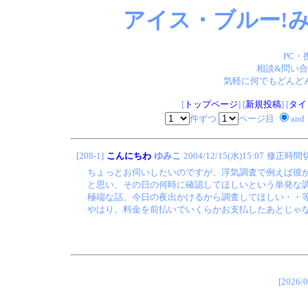
アイス・ブルー!み
PC・
相談&問い合
気軽に何でもどんどん
[
トップページ
] [
新規投稿
] [
タイ
件ずつ
ページ目
and
[208-1]
こんにちわ
ゆみこ
2004/12/15(水)15:07
修正時間
ちょっとお伺いしたいのですが、浮気調査で例えば彼
と思い、その日の何時に確認してほしいという単発な
極端な話、今日の夜出かけるから調査してほしい・・
やはり、料金を前払いでいくらかお支払したあとじゃ
[202