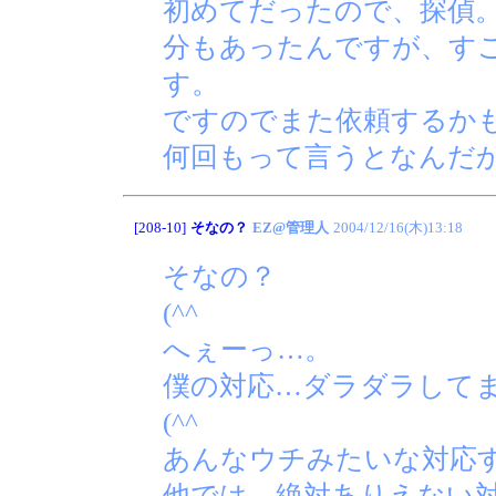
初めてだったので、探偵
分もあったんですが、す
す。
ですのでまた依頼するか
何回もって言うとなんだ
[208-10]
そなの？
EZ@管理人
2004/12/16(木)13:18
そなの？
(^^ゞ
へぇーっ…。
僕の対応…ダラダラして
(^^ゞ
あんなウチみたいな対応
他では、絶対ありえない