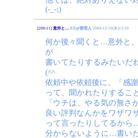
(-_-;)
[208-11]
意外と…
EZ@管理人
2004/12/16(木)13:50
何か後々聞くと…意外と
が
書いてたりするみたいだ
(^^ゞ
依頼中や依頼後に、「感
って、聞かれたりするこ
「ウチは、やる気の無さ
良い評判なんかをワザワザ
って言ったりしてるから
分からないように…書い