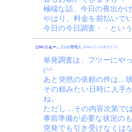
極端な話、今日の夜出か
やはり、料金を前払いで
今日の今日調査・・とい
[208-2]
んー…
EZ@管理人
2004/12/15(水)15:19
単発調査は、フツーにや
(^^ゞ
あと突然の依頼の件は…
その頼みたい日時に人手
ね。
ただし…その内容次第で
事前準備が必要な状況の
突発でも引き受けなくは