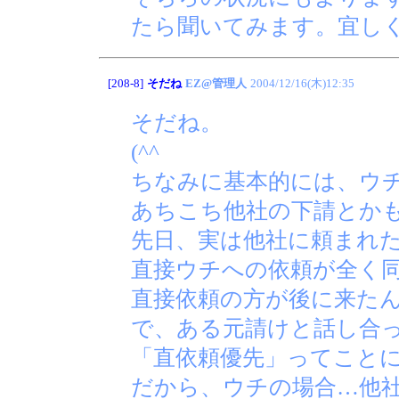
たら聞いてみます。宜し
[208-8]
そだね
EZ@管理人
2004/12/16(木)12:35
そだね。
(^^ゞ
ちなみに基本的には、ウ
あちこち他社の下請とか
先日、実は他社に頼まれ
直接ウチへの依頼が全く
直接依頼の方が後に来た
で、ある元請けと話し合
「直依頼優先」ってこと
だから、ウチの場合…他