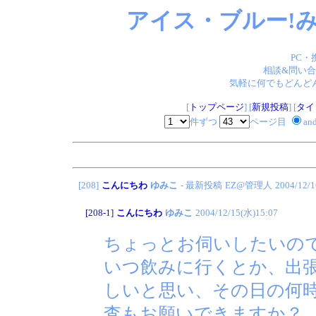
アイス・ブルー!み
PC・
相談&問い合
気軽に何でもどんどん
[
トップページ
] [
新規投稿
] [
タイ
件ずつ
ページ目
an
[208]
こんにちわ
ゆみこ
- 最新投稿
EZ@管理人
2004/12/1
[208-1]
こんにちわ
ゆみこ
2004/12/15(水)15:07
ちょっとお伺いしたいの
いつ飲みに行くとか、出
しいと思い、その日の何
査もお願いできますか？