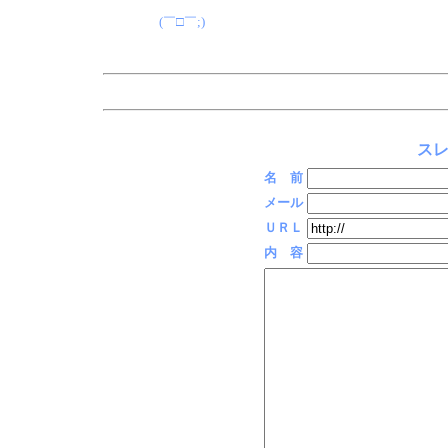
(￣□￣;)
スレ
名 前
メール
ＵＲＬ
内 容