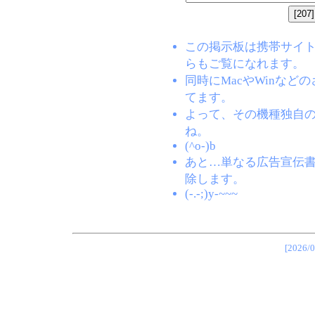
この掲示板は携帯サイト(EZW
らもご覧になれます。
同時にMacやWinな
てます。
よって、その機種独自
ね。
(^o-)b
あと…単なる広告宣伝
除します。
(-.-;)y-~~~
[202