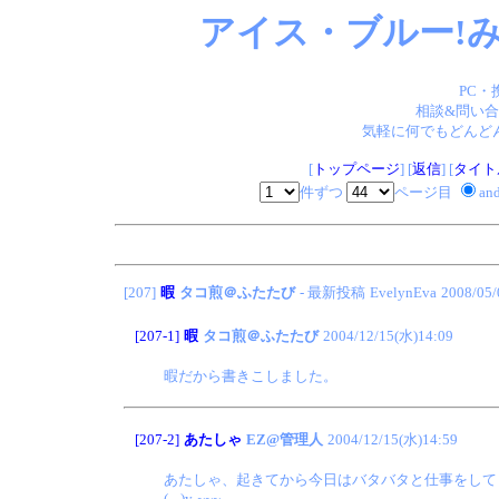
アイス・ブルー!み
PC・
相談&問い合
気軽に何でもどんどん
[
トップページ
] [
返信
] [
タイト
件ずつ
ページ目
an
[207]
暇
タコ煎＠ふたたび
- 最新投稿
EvelynEva
2008/05/
[207-1]
暇
タコ煎＠ふたたび
2004/12/15(水)14:09
暇だから書きこしました。
[207-2]
あたしゃ
EZ@管理人
2004/12/15(水)14:59
あたしゃ、起きてから今日はバタバタと仕事をして
(-.-)y-~~~