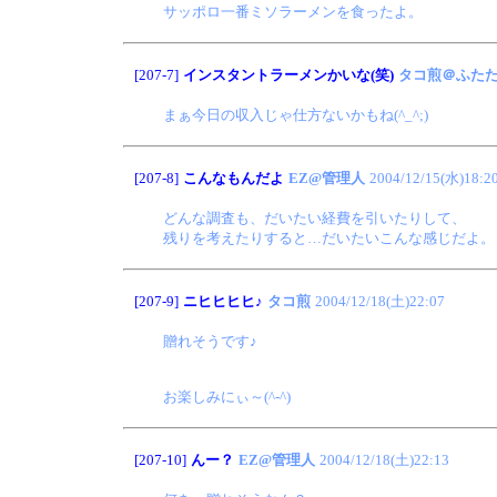
サッポロ一番ミソラーメンを食ったよ。
[207-7]
インスタントラーメンかいな(笑)
タコ煎＠ふた
まぁ今日の収入じゃ仕方ないかもね(^_^;)
[207-8]
こんなもんだよ
EZ@管理人
2004/12/15(水)18:2
どんな調査も、だいたい経費を引いたりして、
残りを考えたりすると…だいたいこんな感じだよ。
[207-9]
ニヒヒヒヒ♪
タコ煎
2004/12/18(土)22:07
贈れそうです♪
お楽しみにぃ～(^-^)
[207-10]
んー？
EZ@管理人
2004/12/18(土)22:13