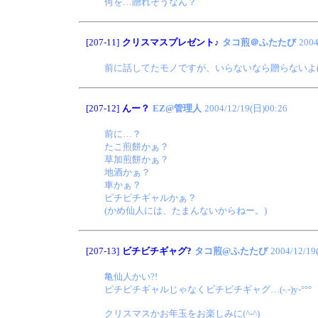
何を…贈れそうなん？
[207-11]
クリスマスプレゼント♪
タコ煎＠ふたたび
2004
前に話してたモノですが、いらないなら贈らないよ(^-
[207-12]
んー？
EZ@管理人
2004/12/19(日)00:26
前に…？
たこ煎餅かぁ？
草加煎餅かぁ？
地酒かぁ？
車かぁ？
ピチピチギャルかぁ？
(かめ仙人には、たまんないからねー。)
[207-13]
ビチビチギャグ?
タコ煎@ふたたび
2004/12/19
亀仙人かい?!
ピチピチギャルじゃなくビチビチギャグ…(-.-)y-°°°
クリスマスかお年玉をお楽しみに(^-^)