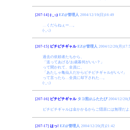
[207-14]
(-_-;)
EZ@管理人
2004/12/19(日)16:49
…くだらねぇー…。
(-_-;)
[207-15]
ピチピチギャル
EZ@管理人
2004/12/20(月)17:
過去の依頼者たちから、
「送ってあげる!お歳暮何がいい？」
って聞かれて、全員に、
「あたしゃ亀仙人だからピチピチギャルがいい!」
って言ったら…全員に却下された…。
(-_-;)
[207-16]
ピチピチギャル
タコ煎@ふたたび
2004/12/20(
ピチピチギャルは金かかるからご隠居には無理だよ。(-.-
[207-17]
はっ!
EZ@管理人
2004/12/20(月)21:42