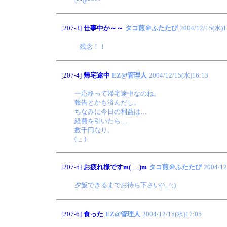
[207-3]
仕事中か～～
タコ煎＠ふたたび
2004/12/15(水)1
残念！！
[207-4]
帰宅途中
EZ@管理人
2004/12/15(水)16:13
一応終って帰宅途中なのね。
報告とかも済んだし。
ちなみに今日の利益は…
経費を引いたら…
数千円なり。
(-_-)
[207-5]
お疲れ様ですm(_ _)m
タコ煎＠ふたたび
2004/12
夕飯できるまでお待ち下さい(^_^;)
[207-6]
食った
EZ@管理人
2004/12/15(水)17:05